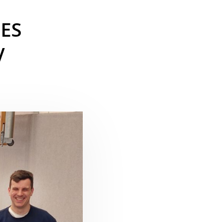
HES
V