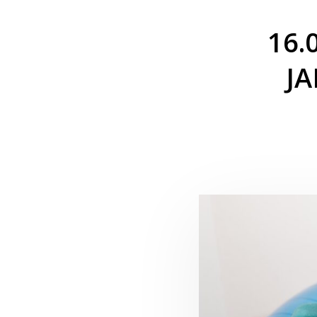
16.
J