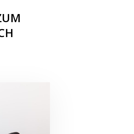
 ZUM
CH